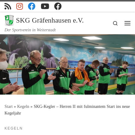
Zum Inhalt springen
SKG Gräfenhausen e.V.
Search
Me
Der Sportverein in Weiterstadt
Start
»
Kegeln
»
SKG-Kegler – Herren II mit fulminantem Start ins neue
Kegeljahr
KEGELN