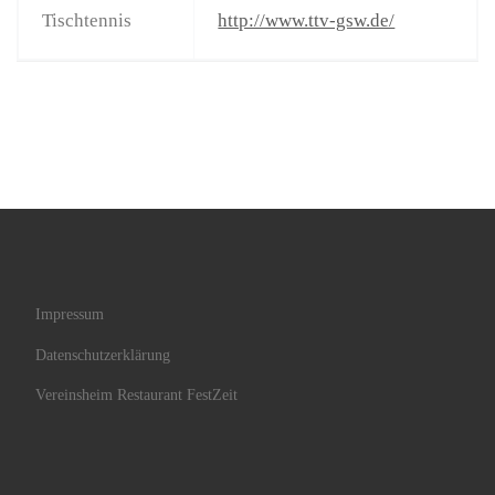
Tischtennis
http://www.ttv-gsw.de/
Impressum
Datenschutzerklärung
Vereinsheim Restaurant FestZeit