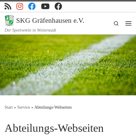
Zum Inhalt springen
SKG Gräfenhausen e.V.
Search
Me
Der Sportverein in Weiterstadt
Start
»
Service
»
Abteilungs-Webseiten
Abteilungs-Webseiten