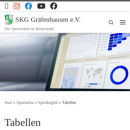
Zum Inhalt springen
SKG Gräfenhausen e.V.
Search
Me
Der Sportverein in Weiterstadt
Start
»
Sportarten
»
Sportkegeln
»
Tabellen
Tabellen