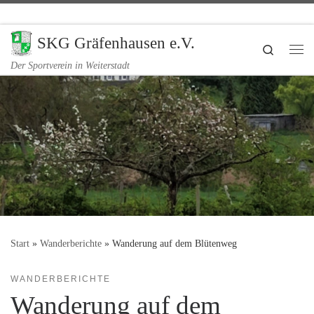
Zum Inhalt springen
SKG Gräfenhausen e.V.
Search
Me
Der Sportverein in Weiterstadt
Start
»
Wanderberichte
»
Wanderung auf dem Blütenweg
WANDERBERICHTE
Wanderung auf dem