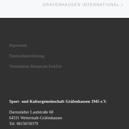
Nä
GRÄFENHAUSEN INTERNATIONAL
Impressum
Datenschutzerklärung
Vereinsheim Restaurant FestZeit
Sport- und Kulturgemeinschaft
Gräfenhausen
1945 e.V.
Darmstädter Landstraße 68
64331 Weiterstadt-Gräfenhausen
Tel. 06150/50379