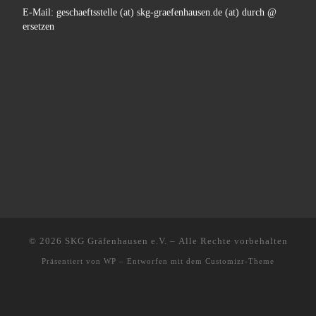
E-Mail: geschaeftsstelle (at) skg-graefenhausen.de (at) durch @
ersetzen
© 2026
SKG Gräfenhausen e.V.
– Alle Rechte vorbehalten
Präsentiert von
WP
– Entworfen mit dem
Customizr-Theme