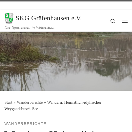
Zum Inhalt springen
SKG Gräfenhausen e.V.
Search
Me
Der Sportverein in Weiterstadt
Start
»
Wanderberichte
»
Wandern: Heimatlich-idyllischer
Weygandsbusch-See
WANDERBERICHTE