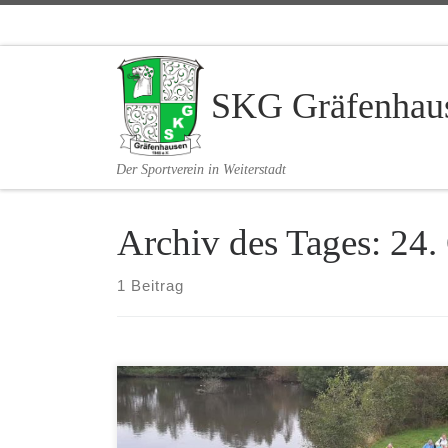
Zum Inhalt springen
SKG Gräfenhaus
Der Sportverein in Weiterstadt
Archiv des Tages:
24.
1 Beitrag
Am Sonntag, 19.Oktober 2025, fuhren die Mitglieder
der Wanderabteilung der SKG-Gräfenhausen um 10
Uhr am Bürgerhaus in Fahrgemeinschaften nach