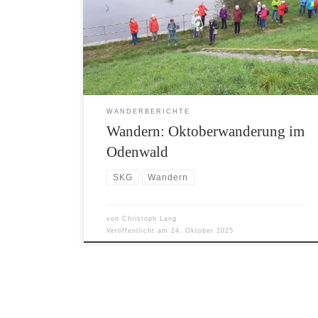
Fürth/Erlenbach. Auf dem Parkplatz der Gaststätte
„Zum Schorch“, begrüßte die Wanderwartin Birgit
Kahl die 33 Wanderinnen und Wanderer. Der
Wanderweg führte zunächst durch Erlenbach, vorbei
am Dorfbrunnen und am Friedhof, durch […]
WANDERBERICHTE
Wandern: Oktoberwanderung im
Odenwald
SKG
Wandern
von
Christoph Lang
Veröffentlicht am
24. Oktober 2025