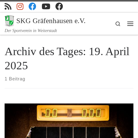
Zum Inhalt springen
SKG Gräfenhausen e.V.
Search
Me
Der Sportverein in Weiterstadt
Archiv des Tages:
19. April
2025
1 Beitrag
Es ist vollbracht! Nach dem bitteren Abstieg im letzten Jahr schafft
die 1. Herrenmannschaft der SKG den sofortigen Wiederaufstieg