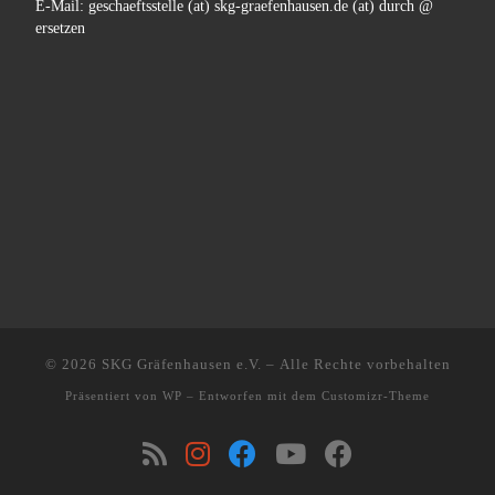
E-Mail: geschaeftsstelle (at) skg-graefenhausen.de (at) durch @
ersetzen
© 2026
SKG Gräfenhausen e.V.
– Alle Rechte vorbehalten
Präsentiert von
WP
– Entworfen mit dem
Customizr-Theme