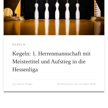
in die nun eingleisige Hessenliga, die höchste Spielklasse auf
Landesebene unterhalb der 2. Bundesliga. Am letzten Spieltag
wurde die Meisterschaft endgültig eingefahren. Mit dem Duellsieg
von Marko Trograncic im Startpaar des […]
KEGELN
Kegeln: 1. Herrenmannschaft mit
Meistertitel und Aufstieg in die
Hessenliga
von
Mirko Heger
Veröffentlicht am
19. April 2025