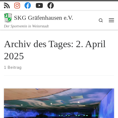
Zum Inhalt springen
SKG Gräfenhausen e.V.
Search
Me
Der Sportverein in Weiterstadt
Archiv des Tages:
2. April
2025
1 Beitrag
„Wenn die Sonne des Lebens untergeht, leuchten die Sterne der
Erinnerung.“ In tiefer Trauer nehmen wir Abschied von unserer