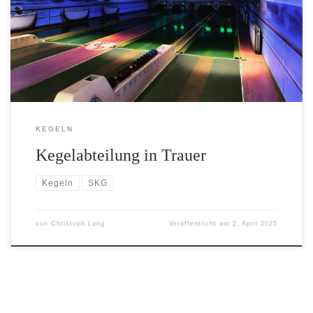
lieben Freundin Jutta Gültling Sie war langjähriges Mitglied und
eine geschätzte Spielerin der Damenmannschaft der SKG
Gräfenhausen. Wir werden sie immer in liebevoller Erinnerung
behalten. Jutta, wir werden Dich nie vergessen! […]
KEGELN
Kegelabteilung in Trauer
Kegeln
SKG
von
Christoph Lang
Veröffentlicht am
2. April 2025