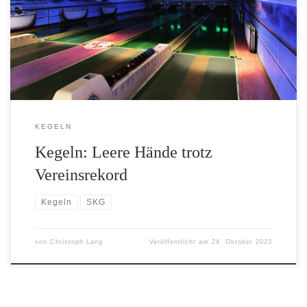
Keglerinnen und Kegler der SKG Gräfenhausen einen Spieltag
zum Vergessen dar. Einzig die erste Damenmannschaft konnte
einfach punkten, sie spielten trotz überlegener Leistung Remis. Die
vier Herrenteams hatten allesamt das Nachsehen. […]
KEGELN
Kegeln: Leere Hände trotz
Vereinsrekord
Kegeln
SKG
von
Christoph Lang
Veröffentlicht am
24. Oktober 2023