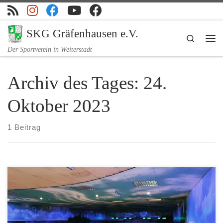
Zum Inhalt springen
SKG Gräfenhausen e.V.
Search
Me
Der Sportverein in Weiterstadt
Archiv des Tages:
24.
Oktober 2023
1 Beitrag
– erste Herren verlieren hochklassiges Duell; nur erste Damen
punkten an Spieltag 5 Der fünfte Spieltag stellt für die