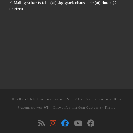
E-Mail: geschaeftsstelle (at) skg-graefenhausen.de (at) durch @
ersetzen
© 2026
SKG Gräfenhausen e.V.
– Alle Rechte vorbehalten
Präsentiert von
WP
– Entworfen mit dem
Customizr-Theme